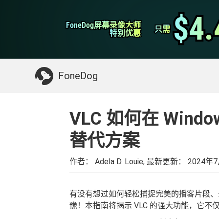
WhatsApp转移
$4.
$4.
FoneDog屏幕录像大师
FoneDog屏幕录像大师
iPhone清理
只需
只需
特别优惠
特别优惠
你可能需要的东西：
清理Mac
>>
恢复已删
FoneDog
VLC 如何在 Wind
替代方案
作者： Adela D. Louie, 最新更新：
2024年
有没有想过如何轻松捕捉完美的播客片段
豫！本指南将揭示 VLC 的强大功能，它