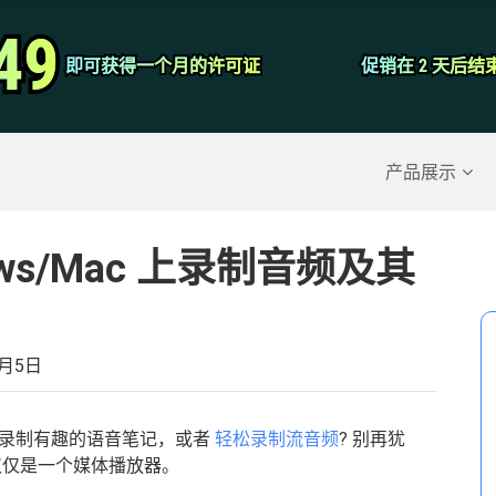
视频转换器
49
49
即可获得一个月的许可证
即可获得一个月的许可证
促销在 2 天后结
促销在 2 天后结
屏幕录影大师
除的数据
>>
iPhone备份
>>
产品展示
ows/Mac 上录制音频及其
7月5日
、录制有趣的语音笔记，或者
轻松录制流音频
? 别再犹
不仅仅是一个媒体播放器。