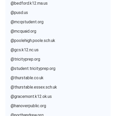
@bedford.k12.ma.us
@pusd.us
@mcqstudent.org
@mcquaid.org
@poolehigh.poole.sch.uk
@gcs.k12.nc.us
@tricityprep.org
@student.tricityprep.org
@thurstable.co.uk
@thurstable.essex.sch.uk
@gracemont.k12.ok.us
@hanoverpublic.org
@northandrew.org