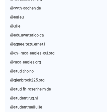
@rwth-aachen.de
@eui.eu
@ul.ie
@edu.uwaterloo.ca
@agnee.tezu.ernet.i
@xn--mca-eagles-qui.org
@mca-eagles.org
@stud.aho.no
@glenbrook225.org
@stud.fh-rosenheim.de
@student.rug.nl
@studentmail.ul.ie