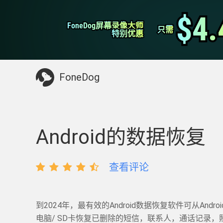
WhatsApp转移
$4.
$4.
FoneDog屏幕录像大师
FoneDog屏幕录像大师
iPhone清理
只需
只需
特别优惠
特别优惠
你可能需要的东西：
清理Mac
>>
恢复已删
FoneDog
Android的数据恢复
查看评论
到2024年，最有效的Android数据恢复软件可从Andro
电脑/ SD卡恢复已删除的短信，联系人，通话记录，