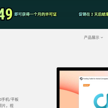
视频转换器
49
49
即可获得一个月的许可证
即可获得一个月的许可证
促销在 2 天后结
促销在 2 天后结
屏幕录影大师
除的数据
>>
iPhone备份
>>
产品展示
id手机/平板
照片，视