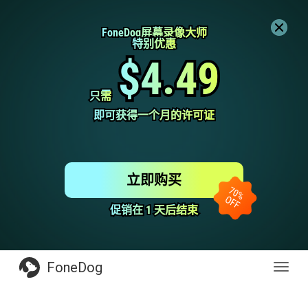
FoneDog屏幕录像大师
FoneDog屏幕录像大师
特别优惠
特别优惠
$4.49
$4.49
只需
只需
即可获得一个月的许可证
即可获得一个月的许可证
立即购买
促销在 1 天后结束
促销在 1 天后结束
FoneDog
Toggl
navig