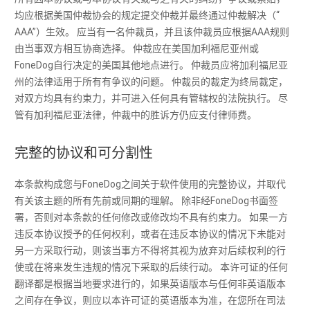
均应根据美国仲裁协会的规定提交仲裁并最终通过仲裁解决（“
AAA”）生效。 应当有一名仲裁员，并且该仲裁员应根据AAA规则
由当事双方相互协商选择。 仲裁应在美国加利福尼亚州或
FoneDog自行决定的美国其他地点进行。 仲裁员应将加利福尼亚
州的法律适用于所有有争议的问题。 仲裁员的裁定为终局裁定，
对双方均具有约束力，并可进入任何具有管辖权的法院执行。 尽
管有加利福尼亚法律，仲裁中的胜诉方仍应支付律师费。
完整的协议和可分割性
本条款构成您与FoneDog之间关于软件使用的完整协议，并取代
有关该主题的所有先前或同期的理解。 除非经FoneDog书面签
署，否则对本条款的任何修改或修改均不具有约束力。 如果一方
违反本协议授予的任何权利，或者在违反本协议的情况下未能对
另一方采取行动，则该当事方不得将其视为放弃对后续权利的行
使或在将来发生违规的情况下采取的后续行动。 本许可证的任何
翻译都是根据当地要求进行的，如果英语版本与任何非英语版本
之间存在争议，则应以本许可证的英语版本为准，在您所在司法