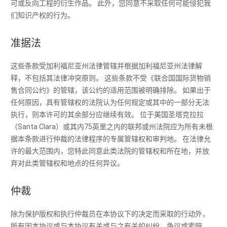
可或反向工程的衍生作品。 此外，您同意不采取任何可能侵犯我
们知识产权的行为。
准据法
这些条款受加利福尼亚州法律管辖并根据加利福尼亚州法律解
释，不包括其法律冲突原则。 这些条款不受《联合国国际货物销
售合同公约》的管辖，该公约的适用范围被明确排除。 如果出于
任何原因，具有管辖权的法院认为任何规定或其中的一部分无法
执行，则本许可的其余部分应继续有效。 位于美国圣塔克拉拉
（Santa Clara）或其内75英里之内的联邦或州法院应为所有未根
据本条款进行仲裁的法律程序的专属管辖权和审判地。 在法律允
许的最大范围内，您特此同意此类法院的管辖权和所在地，并放
弃对此类管辖权和地点的任何异议。
仲裁
除为保护版权和执行仲裁员在本协议下的决定而采取的行动外，
所有因本协议或与本协议有关或与之有关的纠纷，争议或索赔，