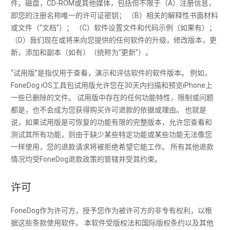
件，磁盘，CD-ROM或其他媒体，包括但不限于（A）注册信息，
即您的注册名称唯一的许可证密钥； （B）相关的解释性书面材料
或文件（“文档”）； （C）软件设置文件和代码示例（如果有）；
（D）我们现在或将来向您提供的任何软件的升级，修改版本，更
新，添加和副本（如有）（统称为“更新”）。
“试用版”是指仅用于查看，演示和评估软件的软件版本。 例如，
FoneDog iOS工具包试用版允许您在30天内扫描和预览iPhone上
一些已删除的文件。 试用版中存在的任何功能特性，限制或问题
都是，也不会成为您获得购买许可退款的依据或理由。 也就是
说，如果试用版是可恢复的功能有限的完整版本，允许您查看和
测试其所有功能，则由于缺少某些特定功能或某些功能无法像您
一样使用，您的退款请求将被拒绝希望它能工作。 所有其他退款
情况均受FoneDog退款政策的管辖并受其约束。
许可
FoneDog作为许可方，授予您作为被许可方的非专有权利，以根
据这些条款使用软件。 本软件受版权法和国际版权条约以及其他