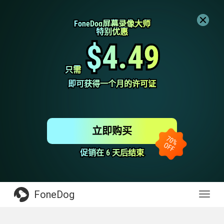
FoneDog屏幕录像大师
FoneDog屏幕录像大师
特别优惠
特别优惠
$4.49
$4.49
只需
只需
即可获得一个月的许可证
即可获得一个月的许可证
立即购买
促销在 6 天后结束
促销在 6 天后结束
FoneDog
Toggl
navig