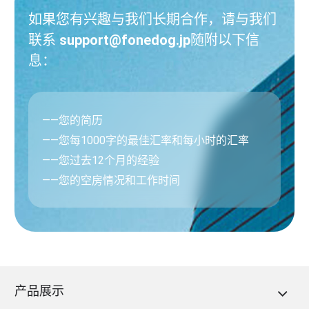
如果您有兴趣与我们长期合作，请与我们
联系
support@fonedog.jp
随附以下信
息：
——您的简历
——您每1000字的最佳汇率和每小时的汇率
——您过去12个月的经验
——您的空房情况和工作时间
产品展示