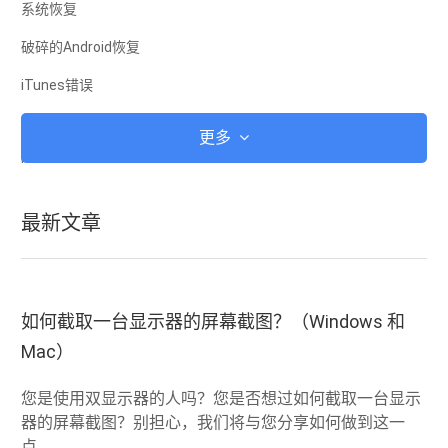
系统恢复
破碎的Android恢复
iTunes错误
iCloud的
更多
iTunes的
Root
最新文章
iOS恢复模式
Android恢复模式
Android的ROM
如何截取一台显示器的屏幕截图？（Windows 和
Mac）
越狱
升级
您是使用双显示器的人吗？您是否想过如何截取一台显示
器的屏幕截图？别担心，我们将与您分享如何做到这一
冻结
点。