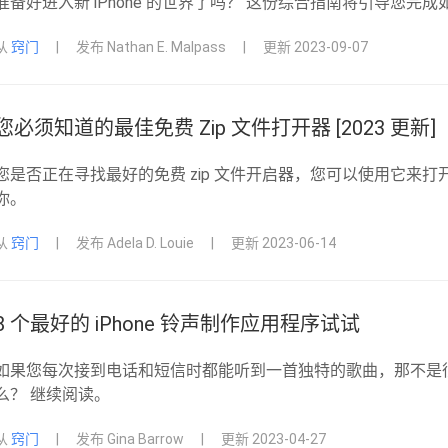
准备好进入新 iPhone 的世界了吗？ 这份综合指南将引导您完成如
从
窍门
|
发布 Nathan E. Malpass
|
更新 2023-09-07
您必须知道的最佳免费 Zip 文件打开器 [2023 更新]
您是否正在寻找最好的免费 zip 文件开启器，您可以使用它来打开
你。
从
窍门
|
发布 Adela D. Louie
|
更新 2023-06-14
8 个最好的 iPhone 铃声制作应用程序试试
如果您每次接到电话和短信时都能听到一首独特的歌曲，那不是很好吗
么？ 继续阅读。
从
窍门
|
发布 Gina Barrow
|
更新 2023-04-27