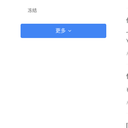
冻结
更多