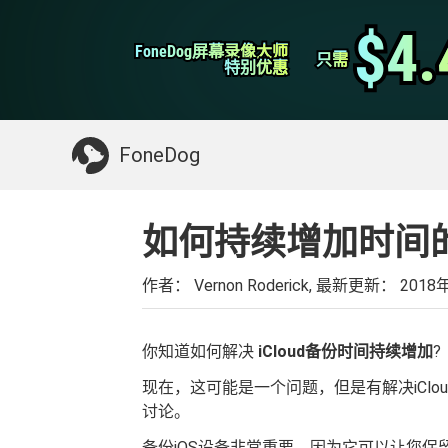
WhatsApp转移
$4.
$4.
FoneDog屏幕录像大师
FoneDog屏幕录像大师
iPhone清理
只需
只需
特别优惠
特别优惠
你可能需要的东西：
清理Mac
>>
恢复已删
FoneDog
如何持续增加时间的i
作者： Vernon Roderick, 最新更新：
2018
你知道如何解决
iCloud备份时间持续增加
?
现在，这可能是一个问题，但是有解决iClou
讨论。
备份iOS设备非常重要，因为它可以让您保