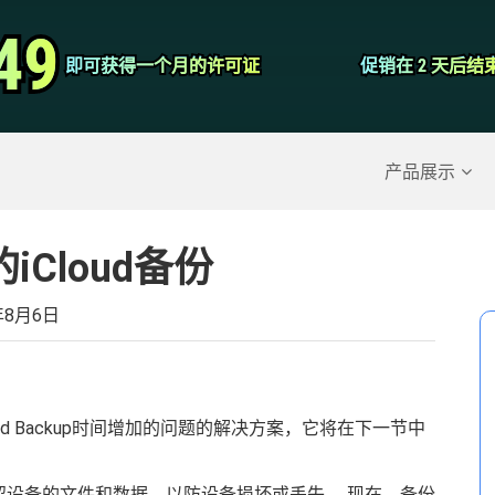
视频转换器
49
49
即可获得一个月的许可证
即可获得一个月的许可证
促销在 2 天后结
促销在 2 天后结
屏幕录影大师
除的数据
>>
iPhone备份
>>
产品展示
Cloud备份
年8月6日
d Backup时间增加的问题的解决方案，它将在下一节中
留设备的文件和数据，以防设备损坏或丢失。 现在，备份