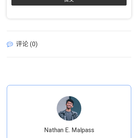
评论 (
0
)
Nathan E. Malpass