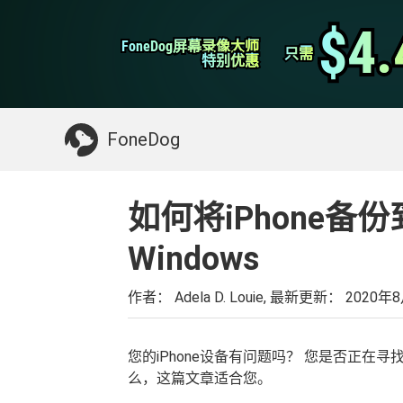
WhatsApp转移
$4.
$4.
FoneDog屏幕录像大师
FoneDog屏幕录像大师
iPhone清理
只需
只需
特别优惠
特别优惠
你可能需要的东西：
清理Mac
>>
恢复已删
FoneDog
如何将iPhone备
Windows
作者： Adela D. Louie, 最新更新：
2020年
您的iPhone设备有问题吗？ 您是否正在寻
么，这篇文章适合您。