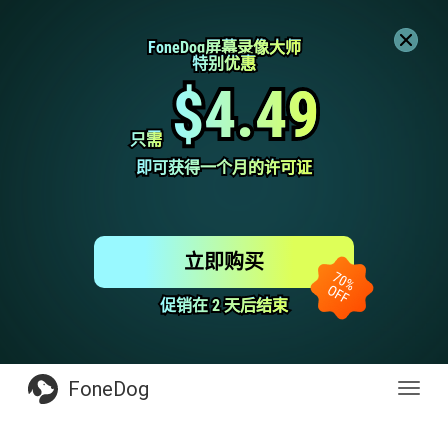
FoneDog屏幕录像大师
FoneDog屏幕录像大师
特别优惠
特别优惠
$4.49
$4.49
只需
只需
即可获得一个月的许可证
即可获得一个月的许可证
立即购买
促销在 2 天后结束
促销在 2 天后结束
FoneDog
Toggl
navig