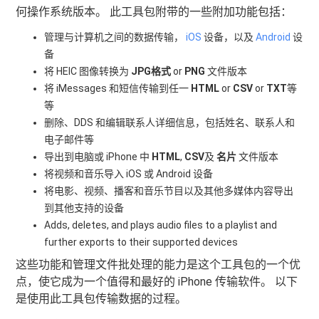
何操作系统版本。 此工具包附带的一些附加功能包括：
管理与计算机之间的数据传输，
iOS
设备，以及
Android
设
备
将 HEIC 图像转换为
JPG格式
or
PNG
文件版本
将 iMessages 和短信传输到任一
HTML
or
CSV
or
TXT
等
等
删除、DDS 和编辑联系人详细信息，包括姓名、联系人和
电子邮件等
导出到电脑或 iPhone 中
HTML
,
CSV
及
名片
文件版本
将视频和音乐导入 iOS 或 Android 设备
将电影、视频、播客和音乐节目以及其他多媒体内容导出
到其他支持的设备
Adds, deletes, and plays audio files to a playlist and
further exports to their supported devices
这些功能和管理文件批处理的能力是这个工具包的一个优
点，使它成为一个值得和最好的 iPhone 传输软件。 以下
是使用此工具包传输数据的过程。