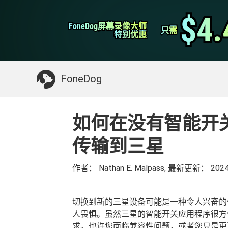
WhatsApp转移
$4.
$4.
FoneDog屏幕录像大师
FoneDog屏幕录像大师
iPhone清理
只需
只需
特别优惠
特别优惠
你可能需要的东西：
清理Mac
>>
恢复已删
FoneDog
如何在没有智能开
传输到三星
作者： Nathan E. Malpass, 最新更新：
202
切换到新的三星设备可能是一种令人兴奋的
人畏惧。虽然三星的智能开关应用程序很
求。也许您面临兼容性问题，或者您只是更