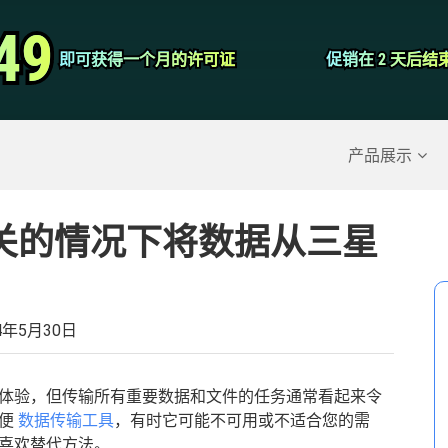
视频转换器
49
49
即可获得一个月的许可证
即可获得一个月的许可证
促销在 2 天后结
促销在 2 天后结
屏幕录影大师
除的数据
>>
iPhone备份
>>
产品展示
关的情况下将数据从三星
4年5月30日
体验，但传输所有重要数据和文件的任务通常看起来令
方便
数据传输工具
，有时它可能不可用或不适合您的需
喜欢替代方法。