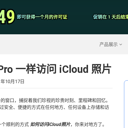
视频转换器
49
49
即可获得一个月的许可证
即可获得一个月的许可证
促销在 1 天后结
促销在 1 天后结
屏幕录影大师
除的数据
>>
iPhone备份
>>
产品展示
o 一样访问 iCloud 照片
3年10月17日
去的窗口，捕捉着我们珍视的珍贵时刻、里程碑和回忆。
，您可以通过安全、便捷的方式在任何地方、任何设备上存储和访
一个顺利的方式
如何访问iCloud照片
，你来对地方了。