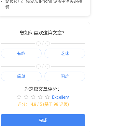
终极技巧：恢复从 iPhone 设备中消失的视
频
您如何喜欢这篇文章？
/
有趣
乏味
/
简单
困难
为这篇文章评分：
Excellent
评分：
4.8
/ 5 (基于
98
评级)
完成