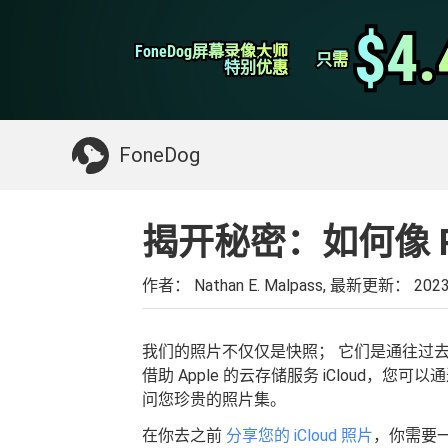
WhatsApp转移
$4.
$4.
FoneDog屏幕录像大师
FoneDog屏幕录像大师
iPhone清理
只需
只需
特别优惠
特别优惠
你可能需要的东西：
清理Mac
>>
恢复已删
FoneDog
揭开秘密：如何像 Pr
作者： Nathan E. Malpass, 最新更新：
202
我们的照片不仅仅是快照； 它们是通往过
借助 Apple 的云存储服务 iCloud
问您珍贵的照片集。
在你去之前
分享您的 iCloud 照片
，你需要