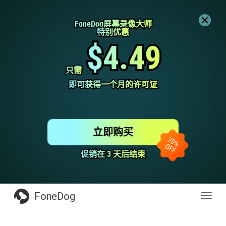
FoneDog屏幕录像大师
FoneDog屏幕录像大师
特别优惠
特别优惠
$4.49
$4.49
只需
只需
即可获得一个月的许可证
即可获得一个月的许可证
立即购买
促销在 3 天后结束
促销在 3 天后结束
FoneDog
Toggl
navig