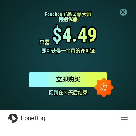
FoneDog屏幕录像大师
FoneDog屏幕录像大师
特别优惠
特别优惠
$4.49
$4.49
只需
只需
即可获得一个月的许可证
即可获得一个月的许可证
立即购买
促销在 3 天后结束
促销在 3 天后结束
FoneDog
Toggl
navig