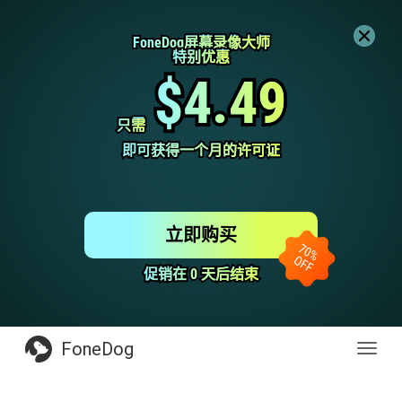
FoneDog屏幕录像大师
FoneDog屏幕录像大师
特别优惠
特别优惠
$4.49
$4.49
只需
只需
即可获得一个月的许可证
即可获得一个月的许可证
立即购买
促销在 0 天后结束
促销在 0 天后结束
FoneDog
Toggl
navig