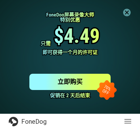
FoneDog屏幕录像大师
FoneDog屏幕录像大师
特别优惠
特别优惠
$4.49
$4.49
只需
只需
即可获得一个月的许可证
即可获得一个月的许可证
立即购买
促销在 2 天后结束
促销在 2 天后结束
FoneDog
Toggl
navig