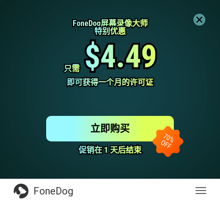
FoneDog屏幕录像大师
FoneDog屏幕录像大师
特别优惠
特别优惠
$4.49
$4.49
只需
只需
即可获得一个月的许可证
即可获得一个月的许可证
立即购买
促销在 1 天后结束
促销在 1 天后结束
FoneDog
Toggl
navig