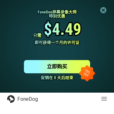
FoneDog屏幕录像大师
FoneDog屏幕录像大师
特别优惠
特别优惠
$4.49
$4.49
只需
只需
即可获得一个月的许可证
即可获得一个月的许可证
立即购买
促销在 0 天后结束
促销在 0 天后结束
FoneDog
Toggl
navig