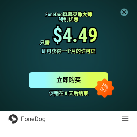
FoneDog屏幕录像大师
FoneDog屏幕录像大师
特别优惠
特别优惠
$4.49
$4.49
只需
只需
即可获得一个月的许可证
即可获得一个月的许可证
立即购买
促销在 0 天后结束
促销在 0 天后结束
FoneDog
Toggl
navig