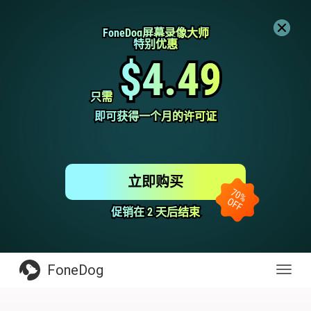
FoneDog屏幕录像大师
FoneDog屏幕录像大师
特别优惠
特别优惠
$4.49
$4.49
只需
只需
即可获得一个月的许可证
即可获得一个月的许可证
立即购买
促销在 2 天后结束
促销在 2 天后结束
FoneDog
Toggl
navig