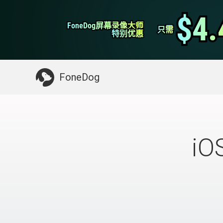
WhatsApp转移
$4.
$4.
FoneDog屏幕录像大师
FoneDog屏幕录像大师
iPhone清理
只需
只需
特别优惠
特别优惠
你可能需要的东西：
清理Mac
>>
恢复已删
FoneDog
i