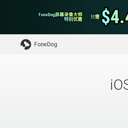
WhatsApp转移
$4.
$4.
FoneDog屏幕录像大师
FoneDog屏幕录像大师
iPhone清理
只需
只需
特别优惠
特别优惠
你可能需要的东西：
清理Mac
>>
恢复已删
FoneDog
i