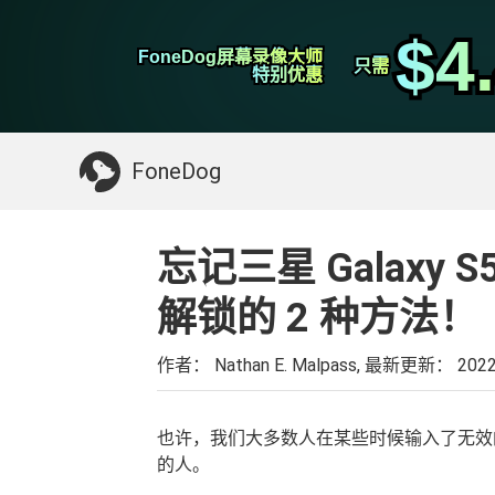
WhatsApp转移
$4
$4
FoneDog屏幕录像大师
FoneDog屏幕录像大师
iPhone清理
只需
只需
特别优惠
特别优惠
你可能需要的东西：
清理Mac
>>
恢复已删
FoneDog
忘记三星 Galaxy
解锁的 2 种方法！
作者： Nathan E. Malpass, 最新更新：
202
也许，我们大多数人在某些时候输入了无效
的人。