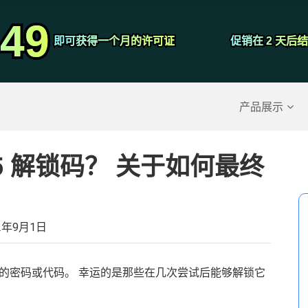
视频转换器
.49
.49
屏幕录影大师
即可获得一个月的许可证
即可获得一个月的许可证
促销在 2 天后
促销在 2 天后
除的数据
>>
iPhone备份
>>
产品展示
 S5 解锁码？ 关于如何最终
2年9月1日
的密码或代码。 幸运的是那些在几次尝试后能够解锁它