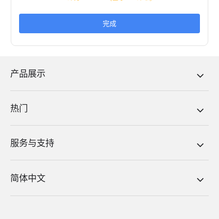
完成
产品展示
热门
服务与支持
简体中文