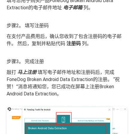
填写您用于购买产品FoneDog Broken Android Data
Extraction的电子邮件地址
电子邮箱
列。
步骤2。 填写注册码
在支付产品费用后，确认您收到了包含注册码的电子邮
件。 然后，复制并粘贴代码
注册码
列。
步骤3。 完成注册
敲打
马上注册
填写电子邮件地址和注册码后，完成
FoneDog Broken Android Data Extraction的注册。 “祝
贺！”消息将通知您，您已成功在屏幕上注册Broken
Android Data Extraction。