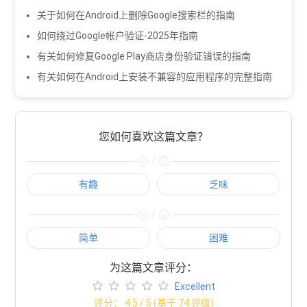
关于如何在Android上删除Google搜索栏的指南
如何绕过Google帐户验证-2025年指南
有关如何修复Google Play商店身份验证错误的指南
有关如何在Android上安装不兼容的应用程序的完整指南
您如何喜欢这篇文章？
/
有趣
乏味
/
简单
困难
为这篇文章评分：
Excellent
评分：
4.5
/ 5 (基于
74
评级)