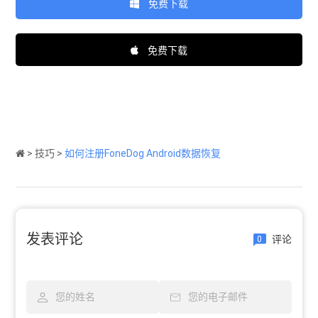
免费下载
免费下载
>
技巧
>
如何注册FoneDog Android数据恢复
发表评论
评论
0