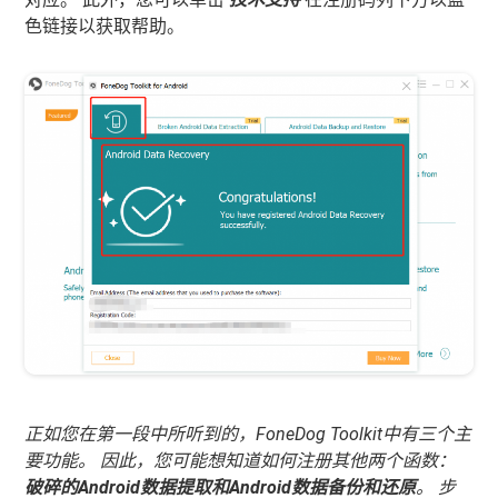
色链接以获取帮助。
正如您在第一段中所听到的，FoneDog Toolkit中有三个主
要功能。 因此，您可能想知道如何注册其他两个函数：
破碎的Android数据提取和Android数据备份和还原
。 步