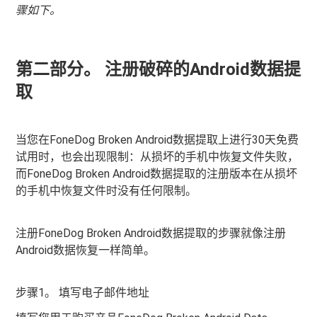
骤如下。
第二部分。 注册破碎的Android数据提
取
当您在FoneDog Broken Android数据提取上进行30天免费
试用时，也会出现限制：从损坏的手机中恢复文件失败，
而FoneDog Broken Android数据提取的注册版本在从损坏
的手机中恢复文件时没有任何限制。
注册FoneDog Broken Android数据提取的步骤就像注册
Android数据恢复一样简单。
步骤1。 填写电子邮件地址