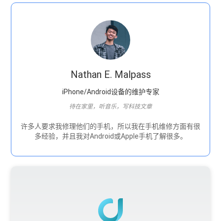
Nathan E. Malpass
iPhone/Android设备的维护专家
待在家里，听音乐，写科技文章
许多人要求我修理他们的手机，所以我在手机维修方面有很
多经验，并且我对Android或Apple手机了解很多。