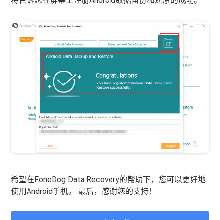
将告诉您在屏幕上注册Android数据备份和还原的成功。
希望在FoneDog Data Recovery的帮助下，您可以更好地
使用Android手机。 最后，感谢您的支持！