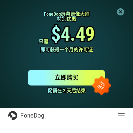
FoneDog屏幕录像大师
FoneDog屏幕录像大师
特别优惠
特别优惠
$4.49
$4.49
只需
只需
即可获得一个月的许可证
即可获得一个月的许可证
立即购买
促销在 2 天后结束
促销在 2 天后结束
FoneDog
Toggl
navig