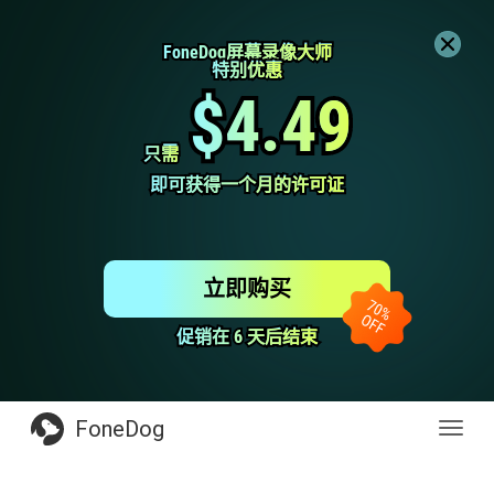
FoneDog屏幕录像大师
FoneDog屏幕录像大师
特别优惠
特别优惠
$4.49
$4.49
只需
只需
即可获得一个月的许可证
即可获得一个月的许可证
立即购买
促销在 6 天后结束
促销在 6 天后结束
FoneDog
Toggl
navig