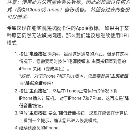
注意：使用此方法可能会丢失数据，因此必须通过任何方
式（例如iCloud或iTunes）备份设备。 希望有过去的备份
可以借鉴。
希望您现在能够彻底摆脱卡住的Apple徽标。 如果由于某
种原因仍然无法解决问题，那么我们建议您继续使用DFU
模式
按住“
电源按钮
'3秒钟。 虽然这是通常的方式，但是在这种
情况下，您需要同时按住“
电源按钮
'和'
主页按钮
直到您的
iPhone关闭（变成黑色）。
*或者，对于iPhone 7和7 Plus版本，您需要替换“
主页按钮
与“
降低音量
按钮！
按住''
主页按钮
”，然后在iTunes正常运行的情况下将
iPhone插入计算机。 对于iPhone 7和7 Plus，这再次是“
降
低音量
'按钮。
释放“
主页按钮
' 要么 '
降低音量
按钮，您现在应该在计算机
上看到一个提示，确认您已进入恢复模式。
继续还原您的iPhone