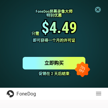
FoneDog屏幕录像大师
FoneDog屏幕录像大师
特别优惠
特别优惠
$4.49
$4.49
只需
只需
即可获得一个月的许可证
即可获得一个月的许可证
立即购买
促销在 2 天后结束
促销在 2 天后结束
FoneDog
Toggl
navig