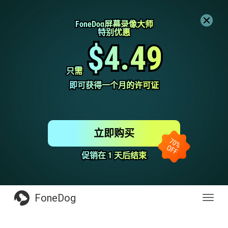
FoneDog屏幕录像大师
FoneDog屏幕录像大师
特别优惠
特别优惠
$4.49
$4.49
只需
只需
即可获得一个月的许可证
即可获得一个月的许可证
立即购买
促销在 1 天后结束
促销在 1 天后结束
FoneDog
Toggl
navig