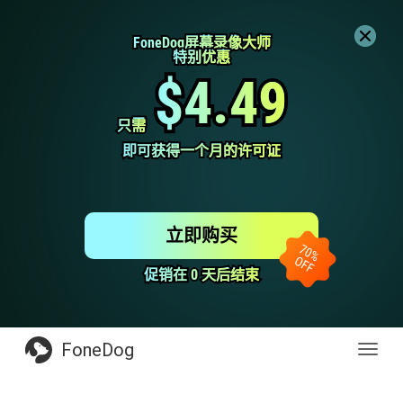
FoneDog屏幕录像大师
FoneDog屏幕录像大师
特别优惠
特别优惠
$4.49
$4.49
只需
只需
即可获得一个月的许可证
即可获得一个月的许可证
立即购买
促销在 0 天后结束
促销在 0 天后结束
FoneDog
Toggl
navig