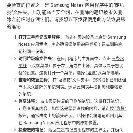
要检查的位置之一是 Samsung Notes 应用程序中的“废纸
篓”文件夹。此功能充当安全网，在删除的笔记被永久删
除之前临时存储它们。请按照以下步骤使用此方法恢复您
的笔记：
打开三星笔记应用程序：
首先在您的设备上启动 Samsung
Notes 应用程序。务必确保您使用的是最初创建或删除笔
记的同一设备。
访问垃圾箱文件夹：
在应用程序的主界面中，点击
三条水
平线
（汉堡菜单）位于左上角或右上角，具体取决于您设
备的设置。这将打开一个菜单。选择
“垃圾”
从菜单选项。
查看和恢复注释：
在“垃圾箱”文件夹中，您将找到已删除但
尚未永久删除的笔记列表。浏览此列表并找到您想要恢复
的笔记。
恢复注释：
点击您要恢复的已删除笔记。这将打开笔记，
让您查看其内容。如果这是您要查找的内容，请点按
“恢复”
按钮，通常由向上的箭头表示。此操作会将笔记返回到其
在 Samsung Notes 应用程序中的原始位置。
检查您的笔记：
返回三星笔记应用程序的主界面，并确认