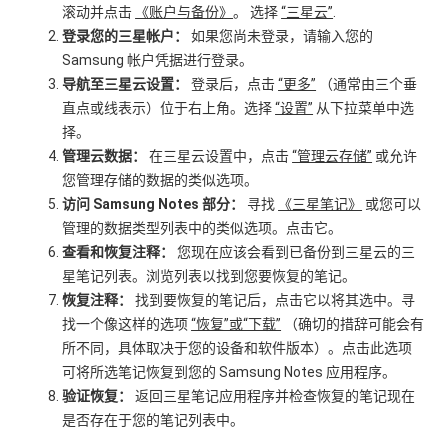
滚动并点击
《账户与备份》
。 选择
“三星云”
.
登录您的三星帐户：
如果您尚未登录，请输入您的
Samsung 帐户凭据进行登录。
导航至三星云设置：
登录后，点击
“更多”
（通常由三个垂
直点或线表示）位于右上角。选择
“设置”
从下拉菜单中选
择。
管理云数据：
在三星云设置中，点击
“管理云存储”
或允许
您管理存储的数据的类似选项。
访问 Samsung Notes 部分：
寻找
《三星笔记》
或您可以
管理的数据类型列表中的类似选项。点击它。
查看和恢复注释：
您现在应该会看到已备份到三星云的三
星笔记列表。浏览列表以找到您要恢复的笔记。
恢复注释：
找到要恢复的笔记后，点击它以将其选中。寻
找一个像这样的选项
“恢复”或“下载”
（确切的措辞可能会有
所不同，具体取决于您的设备和软件版本）。点击此选项
可将所选笔记恢复到您的 Samsung Notes 应用程序。
验证恢复：
返回三星笔记应用程序并检查恢复的笔记现在
是否存在于您的笔记列表中。