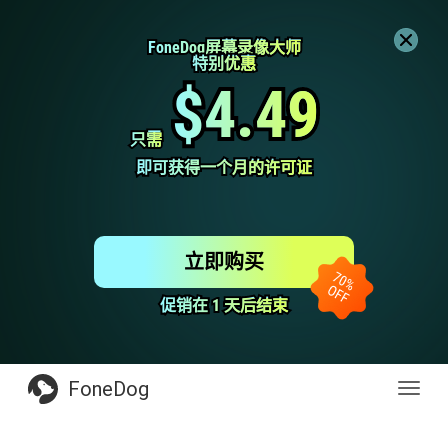
FoneDog屏幕录像大师
FoneDog屏幕录像大师
特别优惠
特别优惠
$4.49
$4.49
只需
只需
即可获得一个月的许可证
即可获得一个月的许可证
立即购买
促销在 1 天后结束
促销在 1 天后结束
FoneDog
Toggl
navig