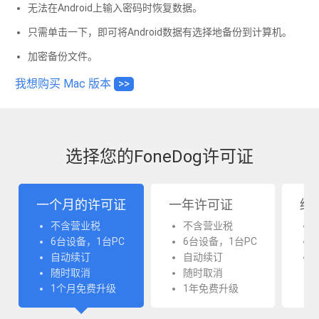
无法在Android上输入密码时恢复数据。
只需单击一下，即可将Android数据有选择地备份到计算机。
加密备份文件。
我想购买 Mac 版本
>>
选择您的FoneDog许可证
一个月的许可证
一年许可证
终
不含营业税
不含营业税
6台设备，1台PC
6台设备，1台PC
自动续订
自动续订
随时取消
随时取消
1个月免费升级
1年免费升级